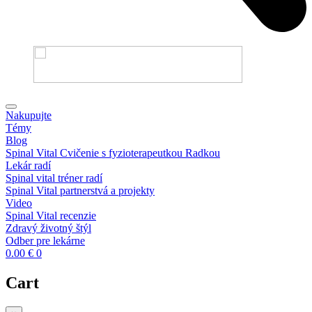
Nakupujte
Témy
Blog
Spinal Vital Cvičenie s fyzioterapeutkou Radkou
Lekár radí
Spinal vital tréner radí
Spinal Vital partnerstvá a projekty
Video
Spinal Vital recenzie
Zdravý životný štýl
Odber pre lekárne
0.00
€
0
Cart