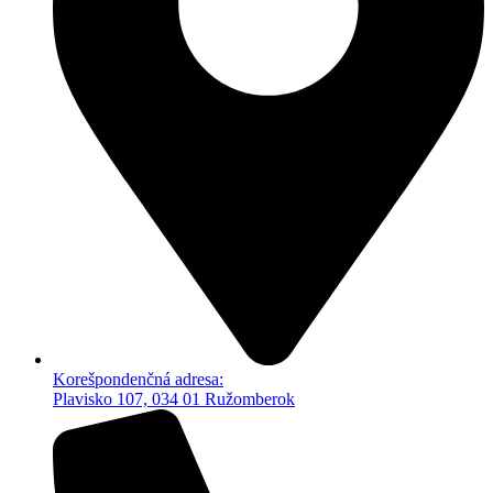
Korešpondenčná adresa:
Plavisko 107, 034 01 Ružomberok