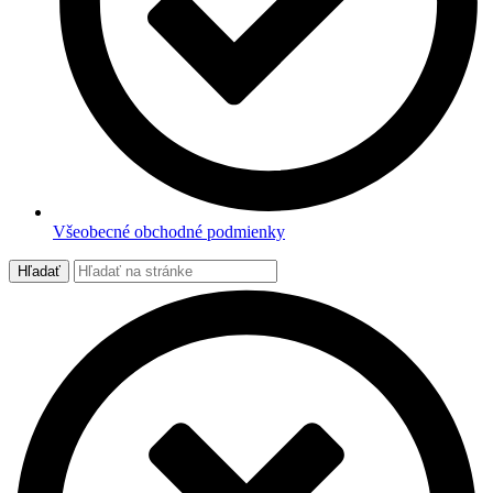
Všeobecné obchodné podmienky
Search
Hľadať
for