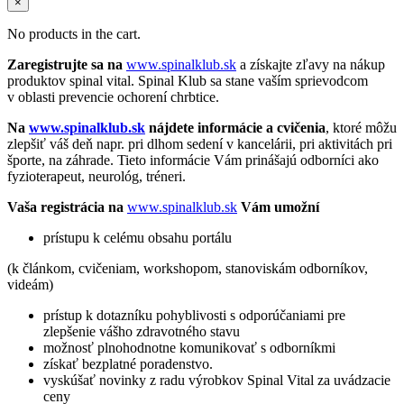
×
No products in the cart.
Zaregistrujte sa na
www.spinalklub.sk
a získajte zľavy na nákup
produktov spinal vital. Spinal Klub sa stane vaším sprievodcom
v oblasti prevencie ochorení chrbtice.
Na
www.spinalklub.sk
nájdete informácie a cvičenia
, ktoré môžu
zlepšiť váš deň napr. pri dlhom sedení v kancelárii, pri aktivitách pri
športe, na záhrade. Tieto informácie Vám prinášajú odborníci ako
fyzioterapeut, neurológ, tréneri.
Vaša registrácia na
www.spinalklub.sk
Vám umožní
prístupu k celému obsahu portálu
(k článkom, cvičeniam, workshopom, stanoviskám odborníkov,
videám)
prístup k dotazníku pohyblivosti s odporúčaniami pre
zlepšenie vášho zdravotného stavu
možnosť plnohodnotne komunikovať s odborníkmi
získať bezplatné poradenstvo.
vyskúšať novinky z radu výrobkov Spinal Vital za uvádzacie
ceny